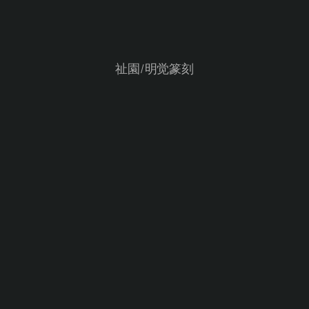
祉園/明觉篆刻