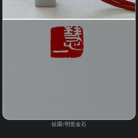
祉園/明觉金石