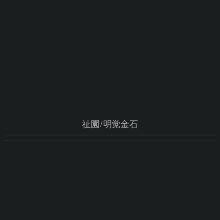
祉園/明觉金石