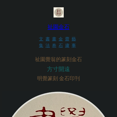
跳
至
内
祉園金石
容
文
書
畫
金
齋
藝
集
法
卷
石
廬
事
祉園覺翁的篆刻金石
方寸開遠
明覺篆刻 金石印刊