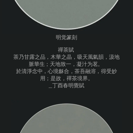
明觉篆刻
禪茶賦
茶乃甘露之品，木華之晶，吸天風氣韻，汲地
脈華生；天地致一，凝汁为茗。
於清淨念中，心境龢合，茶吾融溶，得受妙
用；是故，禪茶境界。
_丁酉春明覺賦