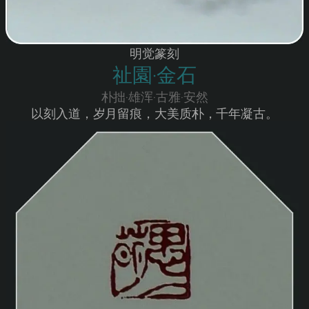
明觉篆刻
祉園·金石
朴拙·雄浑·古雅·安然
以刻入道，岁月留痕，大美质朴，千年凝古。