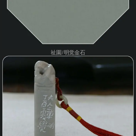
祉園/明觉金石