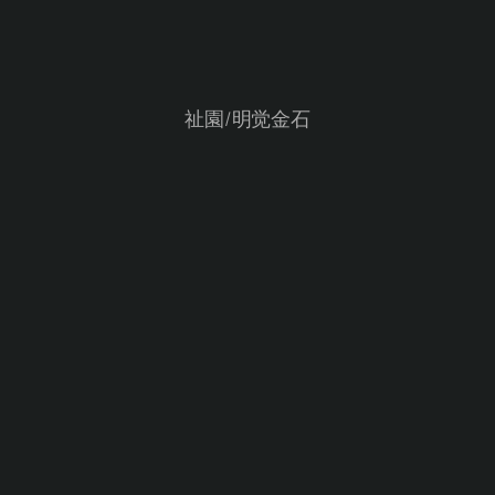
祉園/明觉金石