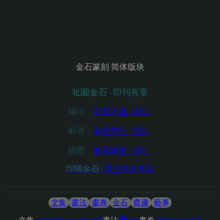
金石篆刻·简体版块
祉園金石 · 印刊有章
铭法：
以景入境
（待）
朴亘
：
画境亦心
（待）
拙思
：
春花映窗
（待）
印铸金石 ·
请点此处览读
文集
書法
畫卷
金石
齋廬
藝事