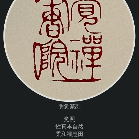
明觉篆刻
觉照
性真本自然
柔和福慧田